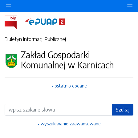
Ukryj/pokaż menu przedmiotowe
Uk
Biuletyn Informacji Publicznej
Zakład Gospodarki
Komunalnej w Karnicach
ostatnio dodane
Wyszukiwarka
Szukaj
wyszukiwanie zaawansowane